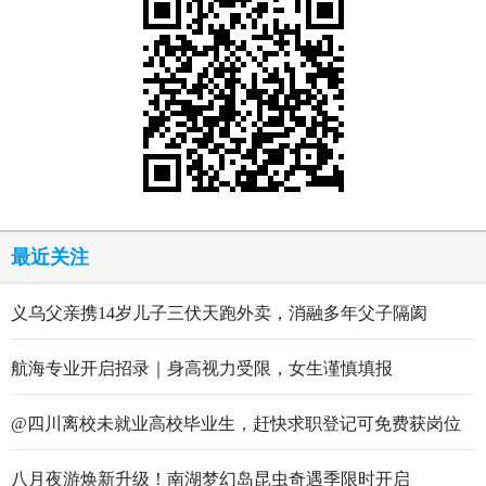
最近关注
义乌父亲携14岁儿子三伏天跑外卖，消融多年父子隔阂
航海专业开启招录｜身高视力受限，女生谨慎填报
@四川离校未就业高校毕业生，赶快求职登记可免费获岗位
推送
八月夜游焕新升级！南湖梦幻岛昆虫奇遇季限时开启